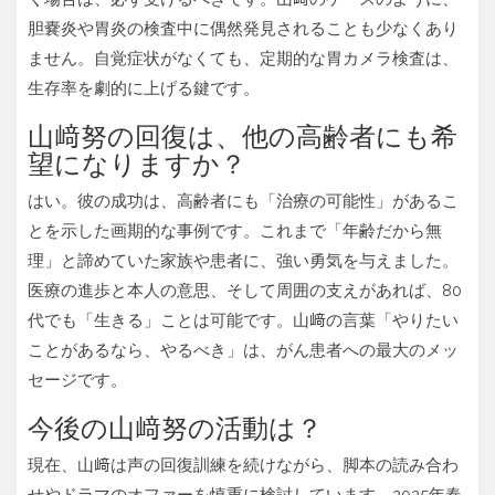
胆嚢炎や胃炎の検査中に偶然発見されることも少なくあり
ません。自覚症状がなくても、定期的な胃カメラ検査は、
生存率を劇的に上げる鍵です。
山﨑努の回復は、他の高齢者にも希
望になりますか？
はい。彼の成功は、高齢者にも「治療の可能性」があるこ
とを示した画期的な事例です。これまで「年齢だから無
理」と諦めていた家族や患者に、強い勇気を与えました。
医療の進歩と本人の意思、そして周囲の支えがあれば、80
代でも「生きる」ことは可能です。山﨑の言葉「やりたい
ことがあるなら、やるべき」は、がん患者への最大のメッ
セージです。
今後の山﨑努の活動は？
現在、山﨑は声の回復訓練を続けながら、脚本の読み合わ
せやドラマのオファーを慎重に検討しています。2025年春