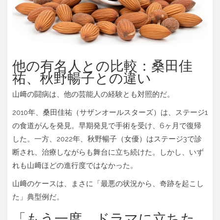
他の有名人との比較：桑田佳
祐、秋野暢子との違い
山﨑の闘病は、他の芸能人の経験とも対照的だ。
2010年、
桑田佳祐
（サザンオールスターズ）は、ステージ1
の食道がんを発見。早期発見で手術を受け、6ヶ月で復帰
した。一方、2022年、
秋野暢子
（女優）はステージ3で診
断され、治療しながらも舞台に立ち続けた。しかし、いず
れも山﨑ほどの進行度ではなかった。
山﨑のケースは、まさに「最悪の状況から、奇跡を起こし
た」典型例だ。
「もう一度、ドラマに立ちた