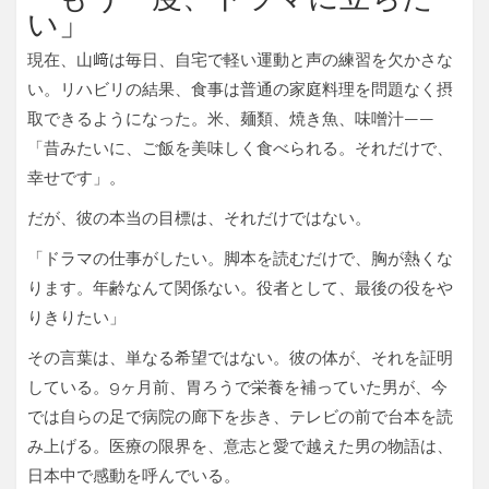
い」
現在、山﨑は毎日、自宅で軽い運動と声の練習を欠かさな
い。リハビリの結果、食事は普通の家庭料理を問題なく摂
取できるようになった。米、麺類、焼き魚、味噌汁——
「昔みたいに、ご飯を美味しく食べられる。それだけで、
幸せです」。
だが、彼の本当の目標は、それだけではない。
「ドラマの仕事がしたい。脚本を読むだけで、胸が熱くな
ります。年齢なんて関係ない。役者として、最後の役をや
りきりたい」
その言葉は、単なる希望ではない。彼の体が、それを証明
している。9ヶ月前、胃ろうで栄養を補っていた男が、今
では自らの足で病院の廊下を歩き、テレビの前で台本を読
み上げる。医療の限界を、意志と愛で越えた男の物語は、
日本中で感動を呼んでいる。