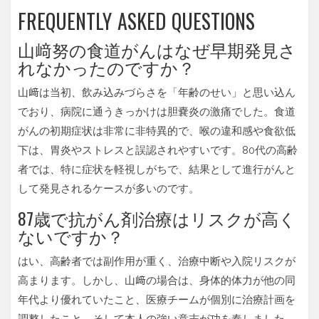
FREQUENTLY ASKED QUESTIONS
山﨑努の食道がんはなぜ早期発見さ
れなかったのですか？
山﨑は当初、飲み込みづらさを「年齢のせい」と思い込ん
でおり、病院に通うきっかけは胆嚢炎の激痛でした。食道
がんの初期症状は非常に非特異的で、喉の違和感や食欲低
下は、胃炎やストレスと誤認されやすいです。80代の高齢
者では、特に症状を軽視しがちで、結果として進行がんと
して発見されるケースが多いのです。
87歳で抗がん剤治療はリスクが高く
ないですか？
はい、高齢者では副作用が重く、治療中断や入院リスクが
高まります。しかし、山﨑の場合は、身体的体力が他の同
年代より優れていたこと、医療チームが個別に治療計画を
調整したこと、そして本人の強い意志が功を奏しました。