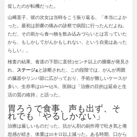
促したのが転機だった。
山﨑直子
、彼の次女は当時をこう振り返る。「本当によか
った。最初は胆嚢の痛みの診察で病院に行ったんだよね。
ただ、その前から食べ物を飲み込みづらいとは言っていた
から、もしかしてがんかもしれない、という自覚はあった
らしい」。
検査の結果、食道の下部に直径3センチ以上の腫瘍が発見さ
れ、
ステージ4
と診断された。この段階では、がんが周囲
の臓器やリンパ節に広がっており、手術が難しいケースが
多い。生存率は10〜15％。医師は「治療の目的は延命と生
活の質の維持」と語った。
胃ろうで食事、声も出ず、そ
れでも「やるしかない」
治療は厳しいものだった。抗がん剤の副作用で吐き気と倦
怠感が続き、体重は10キロ以上減った。ある時期、口から