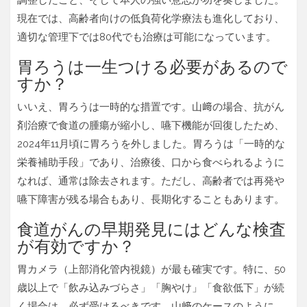
現在では、高齢者向けの低負荷化学療法も進化しており、
適切な管理下では80代でも治療は可能になっています。
胃ろうは一生つける必要があるので
すか？
いいえ、胃ろうは一時的な措置です。山﨑の場合、抗がん
剤治療で食道の腫瘍が縮小し、嚥下機能が回復したため、
2024年11月頃に胃ろうを外しました。胃ろうは「一時的な
栄養補助手段」であり、治療後、口から食べられるように
なれば、通常は除去されます。ただし、高齢者では再発や
嚥下障害が残る場合もあり、長期化することもあります。
食道がんの早期発見にはどんな検査
が有効ですか？
胃カメラ（上部消化管内視鏡）が最も確実です。特に、50
歳以上で「飲み込みづらさ」「胸やけ」「食欲低下」が続
く場合は、必ず受けるべきです。山﨑のケースのように、