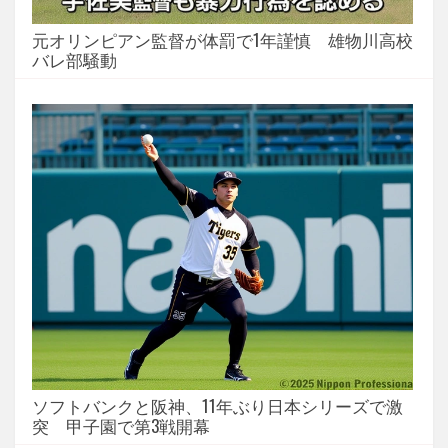
元オリンピアン監督が体罰で1年謹慎 雄物川高校
バレ部騒動
ソフトバンクと阪神、11年ぶり日本シリーズで激
突 甲子園で第3戦開幕