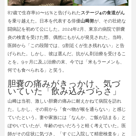
87歳で生存率10〜15％と告げられた
ステージ4の食道がん
を乗り越えた。日本を代表する俳優
山﨑努
が、その壮絶な
闘病記を初めて公にした。2024年2月、
東京
の病院で胆嚢
炎の検査を受けた際、偶然にもがんが発見された。当時、
医師から「この段階では、9割近くが生き残れない」と告
げられた。しかし、彼は選んだ。抗がん剤治療を受けるこ
とを。9ヶ月に及ぶ治療の末、今では「米もラーメンも、
何でも食べられる」と笑う。
胆嚢の痛みがきっかけ、気づ
いていた「飲み込みづらさ」
山﨑は当初、激しい胆嚢の痛みに耐えかねて病院を訪れ
た。しかし、その前から「食べ物が喉を通らない」と感じ
ていたという。妻や家族には「なんか、ご飯が詰まる」と
ぼやいていたが、年齢のせいだろうと軽く考えていた。医
師がその症状に気づき、「すぐに入院して精密検査を」と