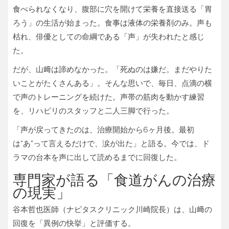
食べられなくなり、腹部に穴を開けて栄養を直接送る「胃
ろう」の生活が始まった。食事は液体の栄養剤のみ。声も
枯れ、俳優としての命綱である「声」が失われたと感じ
た。
だが、山﨑は諦めなかった。「死ぬのは嫌だ。まだやりた
いことがたくさんある」。そんな思いで、毎日、点滴の横
で声のトレーニングを続けた。声帯の筋肉を動かす練習
を、リハビリのスタッフと二人三脚で行った。
「声が戻ってきたのは、治療開始から6ヶ月後。最初
は“あ”って言えるだけで、涙が出た」と語る。今では、ド
ラマの台本を声に出して読めるまでに回復した。
専門家が語る「食道がんの治療
の現実」
谷本哲也
医師（
ナビタスクリニック川崎
院長）は、山﨑の
回復を「異例の快挙」と評価する。