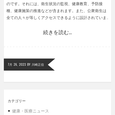
のです。それには、衛生状況の監視、健康教育、予防接
種、健康施策の推進などが含まれます。また、公衆衛生は
全ての人々が等しくアクセスできるように設計されていま
す。最後に、システムは継続的な改善と評価を通じて、最
続きを読む...
新の科学的知識に基づいた最善の健康結果を提供すること
を目指しています。
7月 26, 2023
BY
川崎正信
カテゴリー
健康・医療ニュース